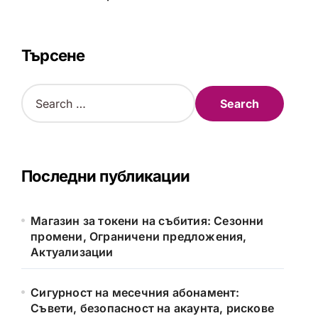
Търсене
S
e
a
r
c
h
Последни публикации
f
o
r
Магазин за токени на събития: Сезонни
:
промени, Ограничени предложения,
Актуализации
Сигурност на месечния абонамент:
Съвети, безопасност на акаунта, рискове