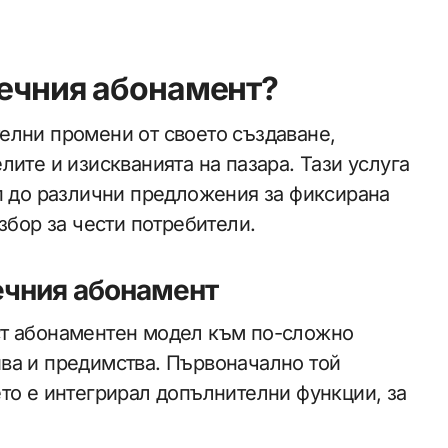
сечния абонамент?
елни промени от своето създаване,
ите и изискванията на пазара. Тази услуга
ъп до различни предложения за фиксирана
збор за чести потребители.
ечния абонамент
ст абонаментен модел към по-сложно
ва и предимства. Първоначално той
то е интегрирал допълнителни функции, за