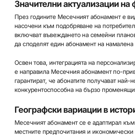
Значителни актуализации на 
През годините Месечният абонамент е ви
насочени към подобряване на потребител
включват въвеждането на семейни плано
да споделят един абонамент на намалена 
Освен това, интеграцията на персонализ
е направила Месечния абонамент по-прив
гарантират, че абонатите получават най-
конкурентоспособна на бързо променящия
Географски вариации в истор
Месечният абонамент се е адаптирал към
местните предпочитания и икономически у