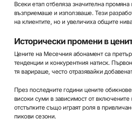
Всеки етап отбеляза значителна промяна 
възприемаше и използваше. Тези разрабо
на клиентите, но и увеличиха общите нив
Исторически промени в цени
Цените на Месечния абонамент са претър
тенденции и конкурентния натиск. Първо
тя варираше, често отразявайки добавенат
През последните години цените обикновен
високи суми в зависимост от включените
отстъпките също играят роля в привличан
пикови сезони.