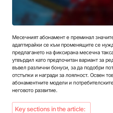
Месечният абонамент е преминал значите
адаптирайки се към променящите се нужд
предлагането на фиксирана месечна такса 
утвърдил като предпочитан вариант за ре
въвел различни бонуси, за да подобри п
отстъпки и награди за лоялност. Освен т
абонаментните модели и потребителските
неговото развитие.
Key sections in the article: