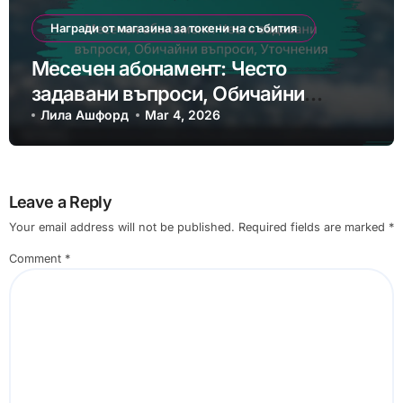
Награди от магазина за токени на събития
Месечен абонамент: Често
задавани въпроси, Обичайни
въпроси, Уточнения
Лила Ашфорд
Mar 4, 2026
Leave a Reply
Your email address will not be published.
Required fields are marked
*
Comment
*