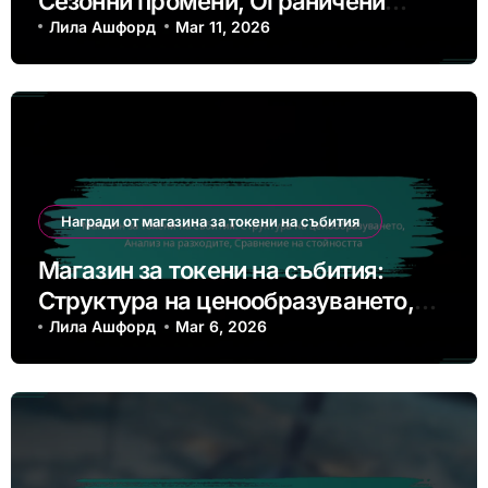
Сезонни промени, Ограничени
предложения, Актуализации
Лила Ашфорд
Mar 11, 2026
Награди от магазина за токени на събития
Магазин за токени на събития:
Структура на ценообразуването,
Анализ на разходите, Сравнение на
Лила Ашфорд
Mar 6, 2026
стойността