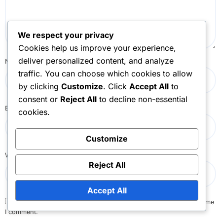
We respect your privacy
Cookies help us improve your experience,
deliver personalized content, and analyze
Name
*
traffic. You can choose which cookies to allow
by clicking
Customize
. Click
Accept All
to
consent or
Reject All
to decline non-essential
Email
*
cookies.
Customize
Website
Reject All
Accept All
Save my name, email, and website in this browser for the next time
I comment.