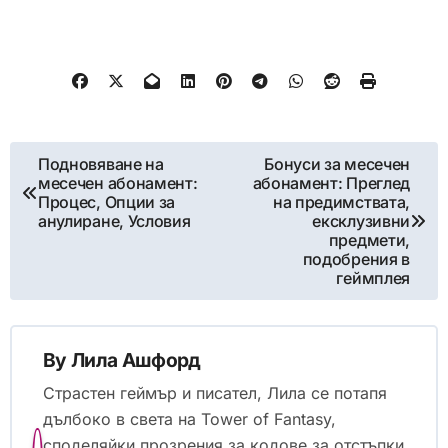
Post
Подновяване на
Бонуси за месечен
месечен абонамент:
абонамент: Преглед
navigation
Процес, Опции за
на предимствата,
анулиране, Условия
ексклузивни
предмети,
подобрения в
геймплея
By
Лила Ашфорд
Страстен геймър и писател, Лила се потапя
дълбоко в света на Tower of Fantasy,
споделяйки прозрения за кодове за отстъпки,