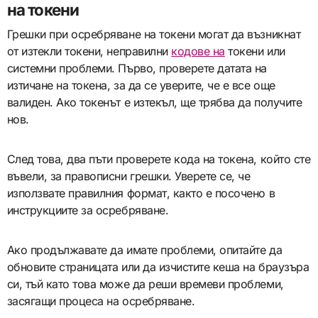
на токени
Грешки при осребряване на токени могат да възникнат
от изтекли токени, неправилни
кодове на
токени или
системни проблеми. Първо, проверете датата на
изтичане на токена, за да се уверите, че е все още
валиден. Ако токенът е изтекъл, ще трябва да получите
нов.
След това, два пъти проверете кода на токена, който сте
въвели, за правописни грешки. Уверете се, че
използвате правилния формат, както е посочено в
инструкциите за осребряване.
Ако продължавате да имате проблеми, опитайте да
обновите страницата или да изчистите кеша на браузъра
си, тъй като това може да реши времеви проблеми,
засягащи процеса на осребряване.