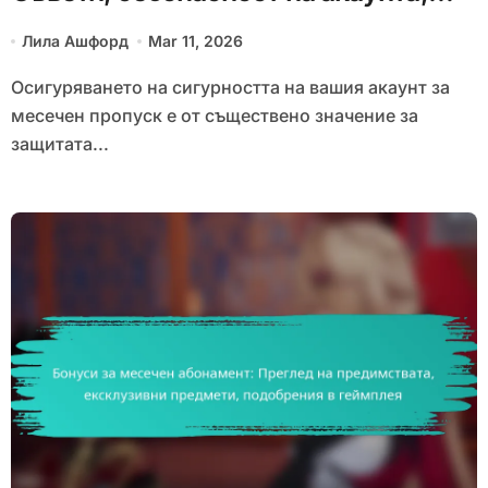
рискове от фишинг
Лила Ашфорд
Mar 11, 2026
Осигуряването на сигурността на вашия акаунт за
месечен пропуск е от съществено значение за
защитата...