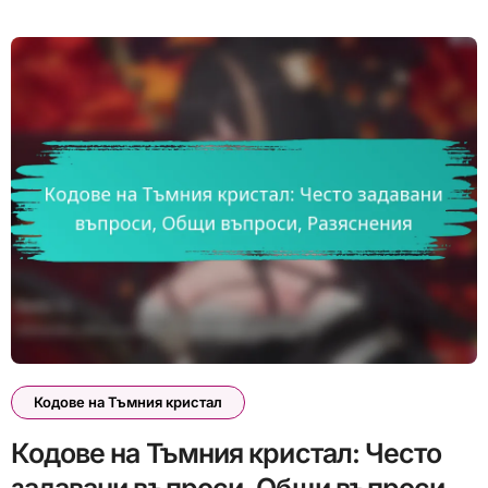
Кодове на Тъмния кристал
Кодове на Тъмния кристал: Често