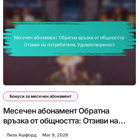
Бонуси за месечен абонамент
Месечен абонамент Обратна
връзка от общността: Отзиви на
потребители, Удовлетвореност
Лила Ашфорд
Mar 9, 2026