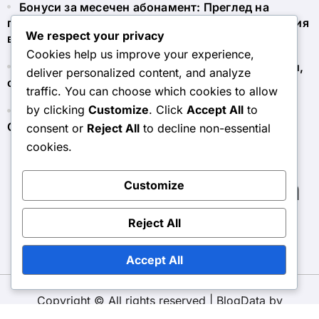
Бонуси за месечен абонамент: Преглед на
предимствата, ексклузивни предмети, подобрения
We respect your privacy
в геймплея
Cookies help us improve your experience,
Магазин за токени на събития: Чести проблеми,
deliver personalized content, and analyze
отстраняване на неизправности, поддръжка
traffic. You can choose which cookies to allow
by clicking
Customize
. Click
Accept All
to
Подновяване на месечен абонамент: Процес,
Опции за анулиране, Условия
consent or
Reject All
to decline non-essential
cookies.
supersvendsen.com
Customize
Reject All
Accept All
Copyright © All rights reserved
|
BlogData
by
Themeansar
.