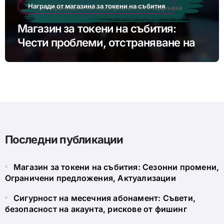
Награди от магазина за токени на събития
Магазин за токени на събития:
Чести проблеми, отстраняване на
неизправности, поддръжка
Последни публикации
Магазин за токени на събития: Сезонни промени,
Ограничени предложения, Актуализации
Сигурност на месечния абонамент: Съвети,
безопасност на акаунта, рискове от фишинг