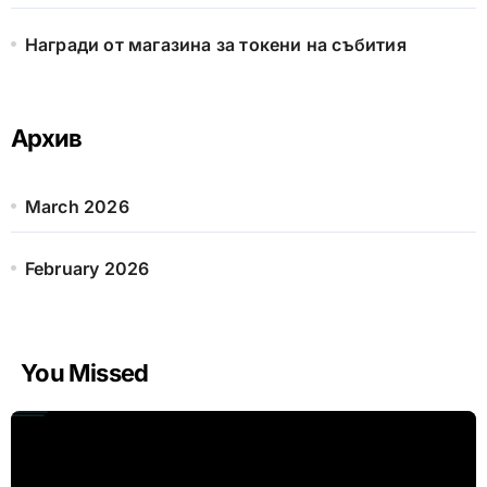
Награди от магазина за токени на събития
Архив
March 2026
February 2026
You Missed