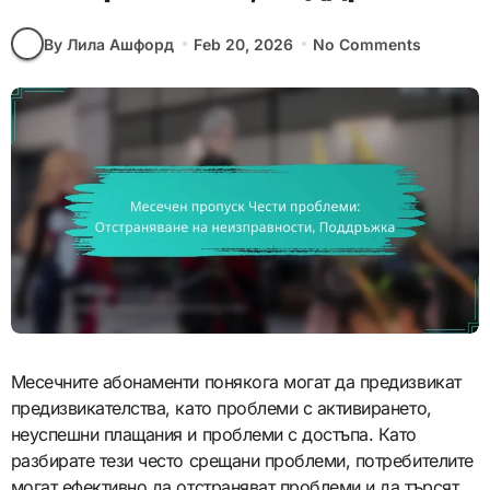
By Лила Ашфорд
Feb 20, 2026
No Comments
Месечните абонаменти понякога могат да предизвикат
предизвикателства, като проблеми с активирането,
неуспешни плащания и проблеми с достъпа. Като
разбирате тези често срещани проблеми, потребителите
могат ефективно да отстраняват проблеми и да търсят