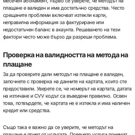
месечен абонамент, първо се уверете, че методът на
плащане е валиден и има достатъчно средства. Често
срещаните проблеми включват изтекли карти,
неправилна информация за фактуриране или
недостатъчен баланс в акаунта. Решаването на тези
фактори често може бързо да разреши проблема.
Проверка на валидността на метода на
плащане
За да проверите дали методът на плащане е валиден,
започнете с проверка на данните на картата, които сте
предоставили. Уверете се, че номерът на картата, датата
на изтичане и CVV кодът са въведени правилно. Освен
това, потвърдете, че картата не е изтекла и има наличен
кредит или средства.
Също така е важно да се уверите, че методът на
плащане е приет от услугата. Повечето услуги приемат