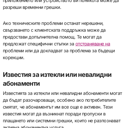
приложението или устройството ви понякога може да
разреши временни грешки.
Ако техническите проблеми останат нерешени,
свързването с клиентската поддръжка може да
предостави допълнителна помощ. Те могат да
предложат специфични стъпки за
отстраняване на
проблеми или да докладват за проблема за бъдещи
корекции.
Известия за изтекли или невалидни
абонаменти
Известията за изтекли или невалидни абонаменти могат
да бъдат разочароващи, особено ако потребителите
смятат, че абонаментът им все още е активен. Тези
известия могат да възникнат поради пропуски в
плащането или системни грешки, които не разпознават
активна абонаментна услуга.