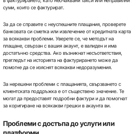
в фактурирането, като неочаквани такси или неправилни
суми, които се фактурират.
За да се справите с неуспешните плащания, проверете
банковата си сметка или извлечение от кредитната карта
за всякакви проблеми. Уверете се, че методът на
плащане, свързан с вашия акаунт, е валиден и има
достатъчно средства. Ако възникнат несъответствия,
прегледът на историята на фактурирането може да
помогне да се изяснят всякакви недоразумения.
За нерешени проблеми с плащанията, свързването с
клиентската поддръжка е от съществено значение. Те
могат да предоставят подробни фактури и да помогнат
за коригиране на всякакви грешки в акаунта ви.
Проблеми с достъпа до услуги или
платформи