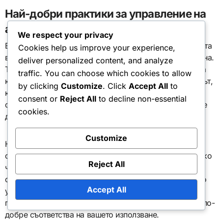
Най-добри практики за управление на
акаунта ви
We respect your privacy
Една от най-добрите практики за управление на акаунта
Cookies help us improve your experience,
ви е да поддържате информацията за плащане актуална.
deliver personalized content, and analyze
Това включва актуализиране на данните за кредитната
traffic. You can choose which cookies to allow
карта или информацията за банковата сметка всеки път,
by clicking
Customize
. Click
Accept All
to
когато има промени. Много услуги автоматично ще
consent or
Reject All
to decline non-essential
спрат акаунта ви, ако плащането не успее, което може
cookies.
да доведе до потенциална загуба на достъп.
Customize
Наблюдаването на моделите на използване също е от
съществено значение. Като редовно проверявате колко
Reject All
често използвате месечния си абонамент, можете да
определите дали все още отговаря на нуждите ви. Ако
Accept All
установите, че не го използвате толкова често,
помислете за преминаване към различен план, който по-
добре съответства на вашето използване.