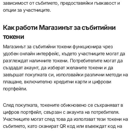
зависимост от събитието, предоставяйки гъвкавост и
опции за участниците.
Как работи Магазинът за събитийни
токени
Магазинът за събитийни токени функционира чрез
удобен онлайн интерфейс, където участниците могат да
разглеждат наличните токени. Потребителите могат да
създадат акаунт, да изберат желаните токени и да
завършат покупката си, използвайки различни методи на
плащане, включително кредитни карти и цифрови
портфейли.
След покупката, токените обикновено се съхраняват в
цифров портфейл, свързан с акаунта на потребителя.
Участниците могат след това да използват тези токени на
събитието, като сканират QR код или въвеждат код на