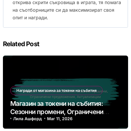
открива скрити съкровища в играта, тя помага
на съотборниците си да максимизират своя
опит и награди.
Related Post
Награди от магазина за токени на събития
Магазин за токени на събития:
Сезонни промени, Ограничени
предложения, Актуализации
Лила Ашфорд
Mar 11, 2026