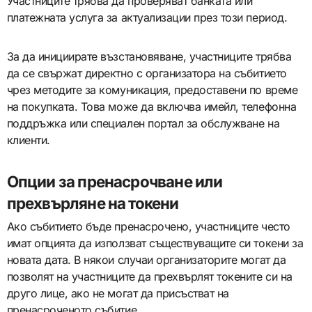
Участниците трябва да проверяват банката или
платежната услуга за актуализации през този период.
За да инициирате възстановяване, участниците трябва
да се свържат директно с организатора на събитието
чрез методите за комуникация, предоставени по време
на покупката. Това може да включва имейл, телефонна
поддръжка или специален портал за обслужване на
клиенти.
Опции за пренасрочване или
прехвърляне на токени
Ако събитието бъде пренасрочено, участниците често
имат опцията да използват съществуващите си токени за
новата дата. В някои случаи организаторите могат да
позволят на участниците да прехвърлят токените си на
друго лице, ако не могат да присъстват на
пренасроченото събитие.