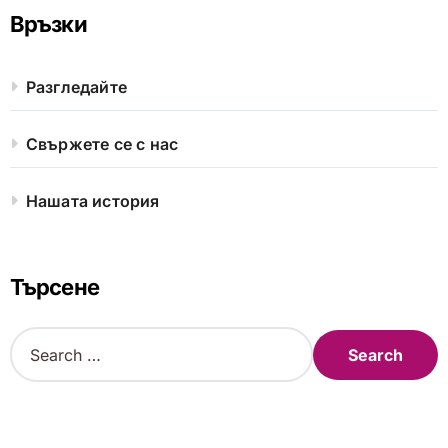
Връзки
Разгледайте
Свържете се с нас
Нашата история
Търсене
S
e
a
r
c
h