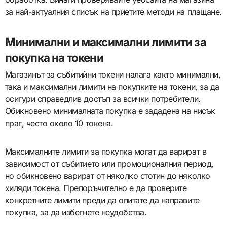
за най-актуалния списък на приетите методи на плащане.
Минимални и максимални лимити за
покупка на токени
Магазинът за събитийни токени налага както минимални,
така и максимални лимити на покупките на токени, за да
осигури справедлив достъп за всички потребители.
Обикновено минималната покупка е зададена на нисък
праг, често около 10 токена.
Максималните лимити за покупка могат да варират в
зависимост от събитието или промоционалния период,
но обикновено варират от няколко стотин до няколко
хиляди токена. Препоръчително е да проверите
конкретните лимити преди да опитате да направите
покупка, за да избегнете неудобства.