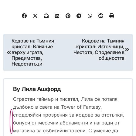
Post
Кодове на Тъмния
Кодове на Тъмния
кристал: Влияние
кристал: Източници,
navigation
върху играта,
Честота, Споделяне в
Предимства,
общността
Недостатъци
By
Лила Ашфорд
Страстен геймър и писател, Лила се потапя
дълбоко в света на Tower of Fantasy,
споделяйки прозрения за кодове за отстъпки,
бонуси от месечни абонаменти и награди от
магазина за събитийни токени. С умение да