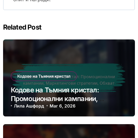
Related Post
Кодове на Тъмния кристал
Кодове на Тъмния кристал:
Промоционални кампании,
Маркетингови стратегии, Обхват
Лила Ашфорд
Mar 6, 2026