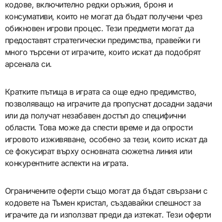
кодове, включително редки оръжия, броня и
консумативи, които не могат да бъдат получени чрез
обикновен игрови процес. Тези предмети могат да
предоставят стратегически предимства, правейки ги
много търсени от играчите, които искат да подобрят
арсенала си.
Кратките пътища в играта са още едно предимство,
позволяващо на играчите да пропуснат досадни задачи
или да получат незабавен достъп до специфични
области. Това може да спести време и да опрости
игровото изживяване, особено за тези, които искат да
се фокусират върху основната сюжетна линия или
конкурентните аспекти на играта.
Ограничените оферти също могат да бъдат свързани с
кодовете на Тъмен кристал, създавайки спешност за
играчите да ги използват преди да изтекат. Тези оферти