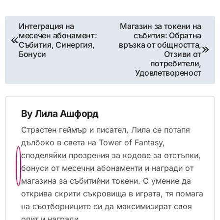
Post
Интеграция на
Магазин за токени на
месечен абонамент:
събития: Обратна
navigation
Събития, Синергия,
връзка от общността,
Бонуси
Отзиви от
потребители,
Удовлетвореност
By
Лила Ашфорд
Страстен геймър и писател, Лила се потапя
дълбоко в света на Tower of Fantasy,
споделяйки прозрения за кодове за отстъпки,
бонуси от месечни абонаменти и награди от
магазина за събитийни токени. С умение да
открива скрити съкровища в играта, тя помага
на съотборниците си да максимизират своя
опит и награди.