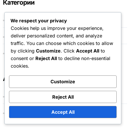
Категории
Бонуси за месечен абонамент
We respect your privacy
Cookies help us improve your experience,
deliver personalized content, and analyze
Кодове на Тъмния кристал
traffic. You can choose which cookies to allow
by clicking
Customize
. Click
Accept All
to
Награди от магазина за токени на събития
consent or
Reject All
to decline non-essential
cookies.
Архив
Customize
Reject All
March 2026
Accept All
February 2026