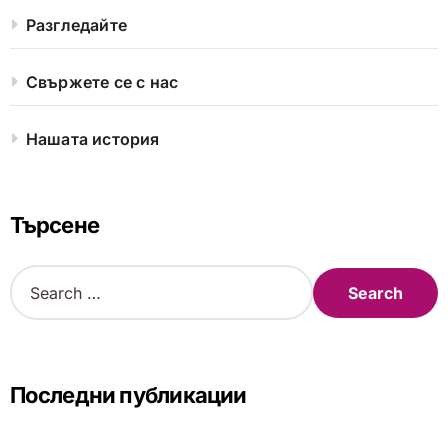
Разгледайте
Свържете се с нас
Нашата история
Търсене
S
e
a
r
c
h
Последни публикации
f
o