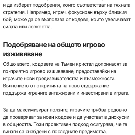
и да изберат подобрения, които съответстват на тяхната
стратегия. Например, играч, фокусиран върху близкия
бой, може да се възползва от кодове, които увеличават
силата или ловкостта.
Подобряване на общото игрово
изживяване
Общо взето, кодовете на Тъмен кристал допринасят за
по-приятно игрово изживяване, предоставяйки на
играчите нови предизвикателства и възможности.
Вълнението от откритията на ново съдържание
поддържа играчите ангажирани и инвестирани в играта.
За да максимизират ползите, играчите трябва редовно
да проверяват за нови кодове и да участват в дискусии
в общността. Този проактивен подход осигурява, че те
винаги са снабдени с последните предимства,