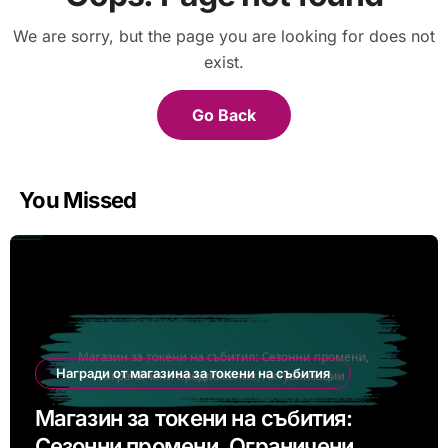
We are sorry, but the page you are looking for does not
exist.
Go Back
You Missed
Награди от магазина за токени на събития
Магазин за токени на събития:
Сезонни промени, Ограничени