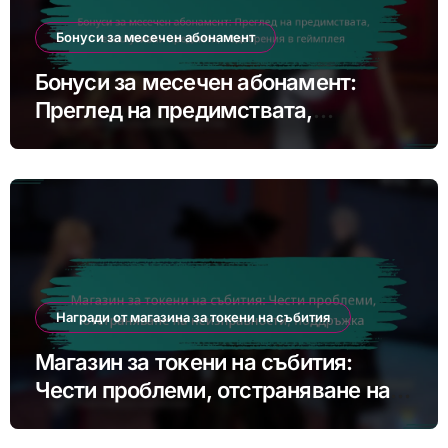
Бонуси за месечен абонамент
Бонуси за месечен абонамент:
Преглед на предимствата,
ексклузивни предмети, подобрения
в геймплея
Награди от магазина за токени на събития
Магазин за токени на събития:
Чести проблеми, отстраняване на
неизправности, поддръжка